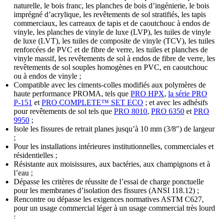
naturelle, le bois franc, les planches de bois d’ingénierie, le bois
imprégné d’acrylique, les revêtements de sol stratifiés, les tapis
commerciaux, les carreaux de tapis et de caoutchouc à endos de
vinyle, les planches de vinyle de luxe (LVP), les tuiles de vinyle
de luxe (LVT), les tuiles de composite de vinyle (TCV), les tuiles
renforcées de PVC et de fibre de verre, les tuiles et planches de
vinyle massif, les revêtements de sol à endos de fibre de verre, les
revêtements de sol souples homogènes en PVC, en caoutchouc
ou à endos de vinyle ;
Compatible avec les ciments-colles modifiés aux polymères de
haute performance PROMA, tels que
PRO HPX
,
la série PRO
P-151
et
PRO COMPLETE™ SET ECO
; et avec les adhésifs
pour revêtements de sol tels que
PRO 8010
,
PRO 6350
et
PRO
9950
;
Isole les fissures de retrait planes jusqu’à 10 mm (3/8″) de largeur
;
Pour les installations intérieures institutionnelles, commerciales et
résidentielles ;
Résistante aux moisissures, aux bactéries, aux champignons et à
l’eau ;
Dépasse les critères de réussite de l’essai de charge ponctuelle
pour les membranes d’isolation des fissures (ANSI 118.12) ;
Rencontre ou dépasse les exigences normatives ASTM C627,
pour un usage commercial léger à un usage commercial très lourd
;