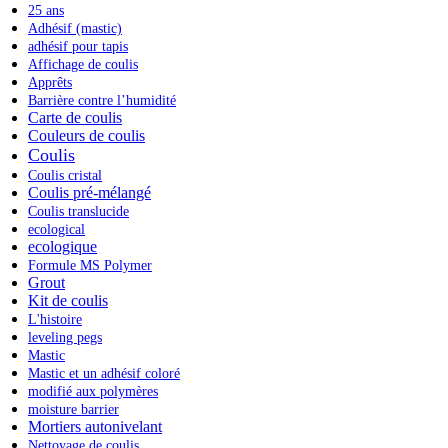
25 ans
Adhésif (mastic)
adhésif pour tapis
Affichage de coulis
Apprêts
Barrière contre l’humidité
Carte de coulis
Couleurs de coulis
Coulis
Coulis cristal
Coulis pré-mélangé
Coulis translucide
ecological
ecologique
Formule MS Polymer
Grout
Kit de coulis
L'histoire
leveling pegs
Mastic
Mastic et un adhésif coloré
modifié aux polymères
moisture barrier
Mortiers autonivelant
Nettoyage de coulis