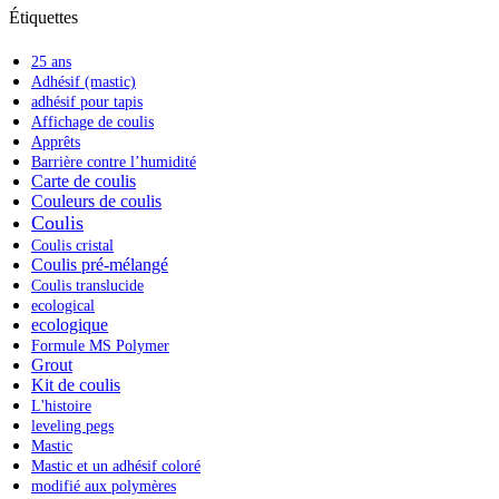
Étiquettes
25 ans
Adhésif (mastic)
adhésif pour tapis
Affichage de coulis
Apprêts
Barrière contre l’humidité
Carte de coulis
Couleurs de coulis
Coulis
Coulis cristal
Coulis pré-mélangé
Coulis translucide
ecological
ecologique
Formule MS Polymer
Grout
Kit de coulis
L'histoire
leveling pegs
Mastic
Mastic et un adhésif coloré
modifié aux polymères