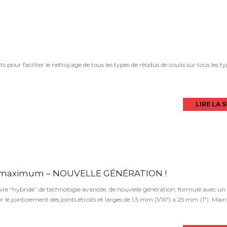
r faciliter le nettoyage de tous les types de résidus de coulis sur tous les ty
LIRE LA 
ts maximum – NOUVELLE GÉNÉRATION !
 “hybride” de technologie avancée, de nouvelle génération, formulé avec un
 le jointoiement des joints étroits et larges de 1,5 mm (1/16″) à 25 mm (1″). Mai