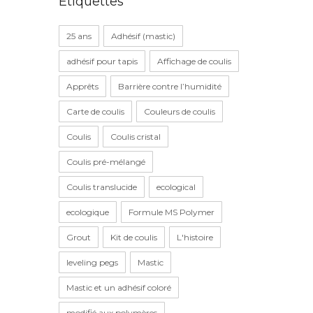
Étiquettes
25 ans
Adhésif (mastic)
adhésif pour tapis
Affichage de coulis
Apprêts
Barrière contre l’humidité
Carte de coulis
Couleurs de coulis
Coulis
Coulis cristal
Coulis pré-mélangé
Coulis translucide
ecological
ecologique
Formule MS Polymer
Grout
Kit de coulis
L'histoire
leveling pegs
Mastic
Mastic et un adhésif coloré
modifié aux polymères