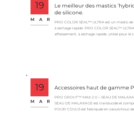
19
Le meilleur des mastics ‘hybri
de silicone.
MAR
PRO COLOR SEAL™ ULTRA est un mastic de calf
à séchage rapide. PRO COLOR SEAL™ ULTRA est
affaissement, à séchage rapide, utilisé pour le c
19
Accessoires haut de gamme 
PRO GROUT™ MAX 2.0 – SEAU DE MALAXA
MAR
SEAU DE MALAXAGE est translucide et compo
POUR COULIS est fabriquée en caoutchouc de.