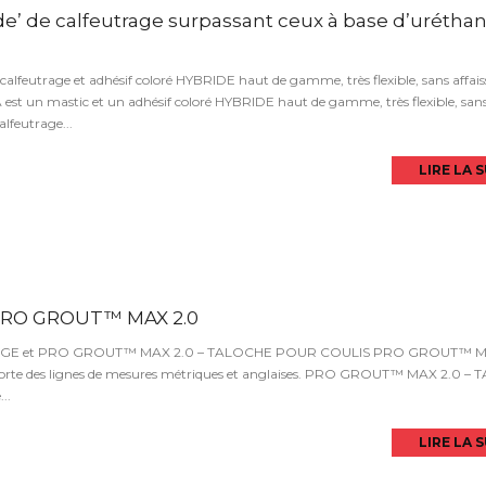
de’ de calfeutrage surpassant ceux à base d’uréthan
eutrage et adhésif coloré HYBRIDE haut de gamme, très flexible, sans affai
 un mastic et un adhésif coloré HYBRIDE haut de gamme, très flexible, san
alfeutrage...
LIRE LA 
PRO GROUT™ MAX 2.0
GE et PRO GROUT™ MAX 2.0 – TALOCHE POUR COULIS PRO GROUT™ MA
rte des lignes de mesures métriques et anglaises. PRO GROUT™ MAX 2.0 –
..
LIRE LA 