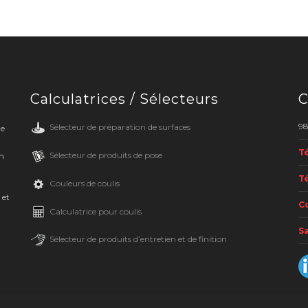
Calculatrices / Sélecteurs
C
98
Sélecteur de préparation de surfaces
de
Té
Sélecteur de produits de pose
en
Té
Couleurs de coulis
t
 et
Co
Calculatrice pour coulis
Sa
Sélecteur de produits d’entretien et de finition