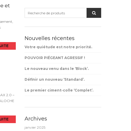
e et
ssement,
s
Nouvelles récentes
SUITE
Votre quiétude est notre priorité.
POUVOIR PIÉGEANT AGRESSIF !
Le nouveau venu dans le ‘Block’.
Définir un nouveau ‘Standard’.
Le premier ciment-colle ‘Complet’.
X 2.0 –
 TALOCHE
Archives
SUITE
janvier 2025