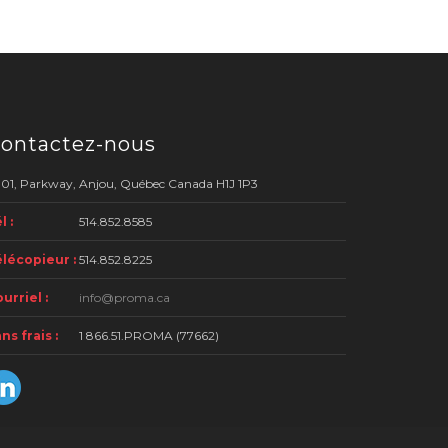
ontactez-nous
01, Parkway, Anjou, Québec Canada H1J 1P3
l :
514.852.8585
lécopieur :
514.852.8225
urriel :
info@proma.ca
ns frais :
1 866.51.PROMA (77662)