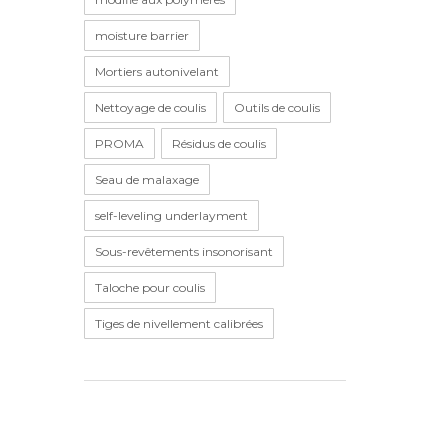
moisture barrier
Mortiers autonivelant
Nettoyage de coulis
Outils de coulis
PROMA
Résidus de coulis
Seau de malaxage
self-leveling underlayment
Sous-revêtements insonorisant
Taloche pour coulis
Tiges de nivellement calibrées