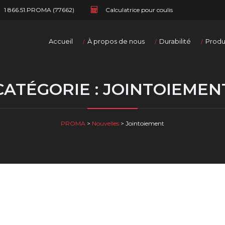
1 866.51.PROMA (77662)
Calculatrice pour coulis
Accueil
À propos de nous
Durabilité
Produ
CATÉGORIE : JOINTOIEMEN
PROMA
>
Nouvelles
>
Jointoiement