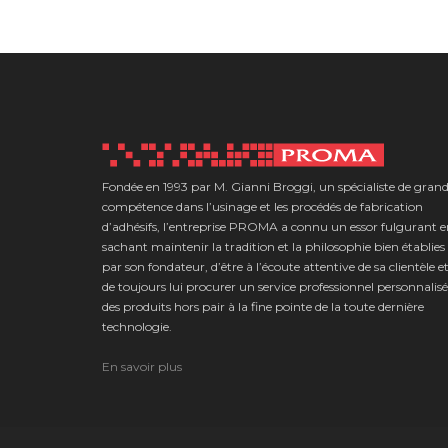
Fondée en 1993 par M. Gianni Broggi, un spécialiste de gran
compétence dans l’usinage et les procédés de fabrication
d’adhésifs, l’entreprise PROMA a connu un essor fulgurant 
sachant maintenir la tradition et la philosophie bien établies
par son fondateur, d’être à l’écoute attentive de sa clientèle e
de toujours lui procurer un service professionnel personnalisé
des produits hors pair à la fine pointe de la toute dernière
technologie.
En savoir plus