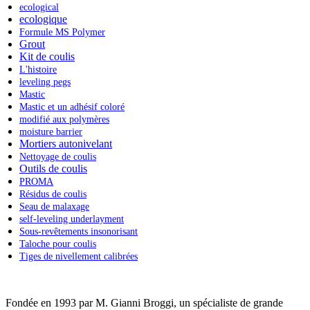
ecological
ecologique
Formule MS Polymer
Grout
Kit de coulis
L'histoire
leveling pegs
Mastic
Mastic et un adhésif coloré
modifié aux polymères
moisture barrier
Mortiers autonivelant
Nettoyage de coulis
Outils de coulis
PROMA
Résidus de coulis
Seau de malaxage
self-leveling underlayment
Sous-revêtements insonorisant
Taloche pour coulis
Tiges de nivellement calibrées
Fondée en 1993 par M. Gianni Broggi, un spécialiste de grande