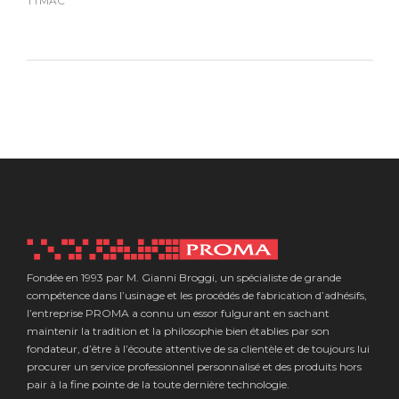
TTMAC
Fondée en 1993 par M. Gianni Broggi, un spécialiste de grande
compétence dans l’usinage et les procédés de fabrication d’adhésifs,
l’entreprise PROMA a connu un essor fulgurant en sachant
maintenir la tradition et la philosophie bien établies par son
fondateur, d’être à l’écoute attentive de sa clientèle et de toujours lui
procurer un service professionnel personnalisé et des produits hors
pair à la fine pointe de la toute dernière technologie.