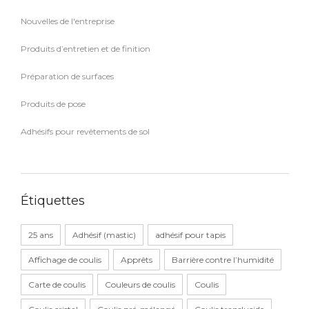
Nouvelles de l'entreprise
Produits d’entretien et de finition
Préparation de surfaces
Produits de pose
Adhésifs pour revêtements de sol
Étiquettes
25 ans
Adhésif (mastic)
adhésif pour tapis
Affichage de coulis
Apprêts
Barrière contre l’humidité
Carte de coulis
Couleurs de coulis
Coulis