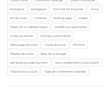
Coulis cristal
Coulis pré-mélangé
Coulis translucide
ecological
ecologique
Formule MS Polymer
Grout
Kit de coulis
L'histoire
leveling pegs
Mastic
Mastic et un adhésif coloré
modifié aux polymères
moisture barrier
Mortiers autonivelant
Nettoyage de coulis
Outils de coulis
PROMA
Résidus de coulis
Seau de malaxage
self-leveling underlayment
Sous-revêtements insonorisant
Taloche pour coulis
Tiges de nivellement calibrées