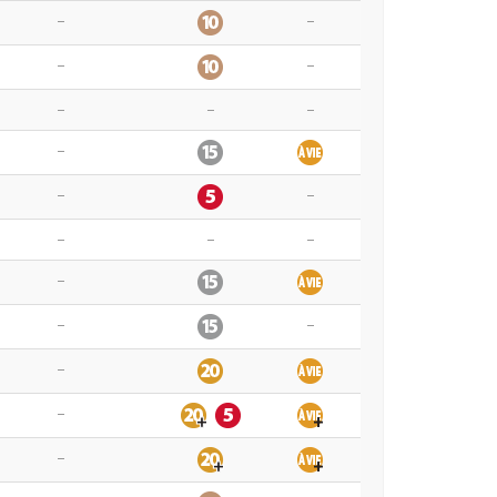
–
–
–
–
–
–
–
–
–
–
–
–
–
–
–
–
–
–
–