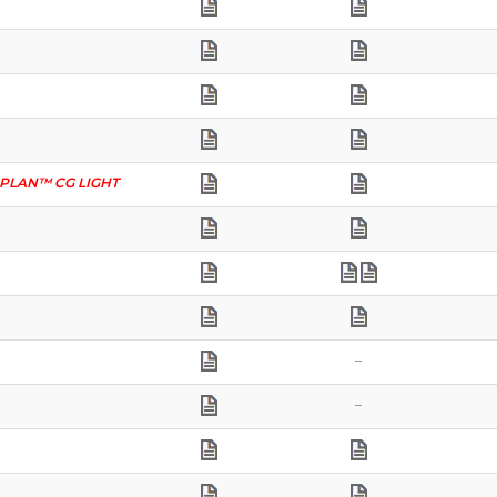
PLAN™ CG LIGHT
–
–