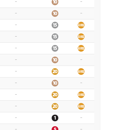
–
–
–
–
–
–
–
–
–
–
–
–
–
–
–
–
–
–