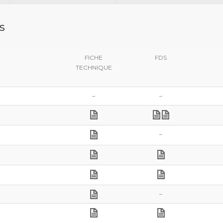
s
FICHE
FDS
TECHNIQUE
–
–
–
–