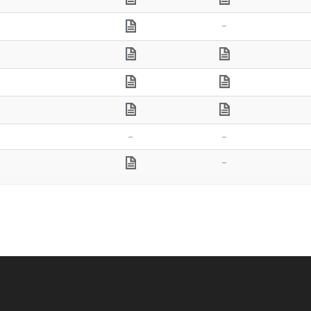
–
–
–
–