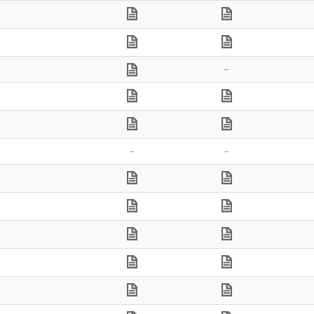
–
–
–