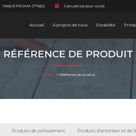
1 866.51.PROMA (77662)
Calculatrice pour coulis
Accueil
À propos de nous
Durabilité
Produ
RÉFÉRENCE DE PRODUIT
PROMA
>
Référence de produit
Produits de jointoiement
Produits d’entretien et de f