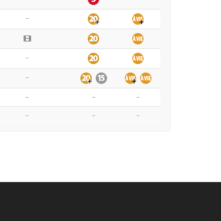
–
–
–
–
–
–
–
–
–