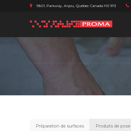
9801, Parkway, Anjou, Québec Canada H1J 1P3
Préparation de surfaces
Produits de pose