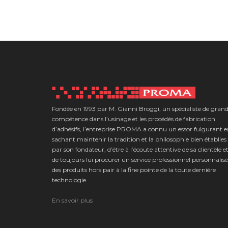
Fondée en 1993 par M. Gianni Broggi, un spécialiste de gran
compétence dans l’usinage et les procédés de fabrication
d’adhésifs, l’entreprise PROMA a connu un essor fulgurant 
sachant maintenir la tradition et la philosophie bien établies
par son fondateur, d’être à l’écoute attentive de sa clientèle e
de toujours lui procurer un service professionnel personnalisé
des produits hors pair à la fine pointe de la toute dernière
technologie.
En savoir plus