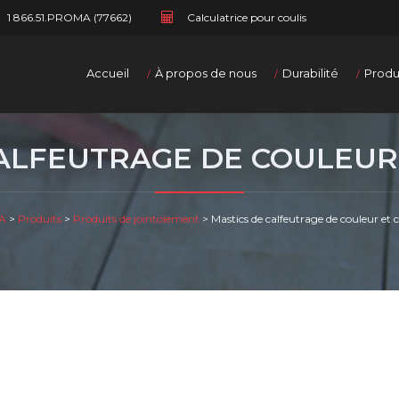
1 866.51.PROMA (77662)
Calculatrice pour coulis
Accueil
À propos de nous
Durabilité
Produ
CALFEUTRAGE DE COULEUR
A
>
Produits
>
Produits de jointoiement
>
Mastics de calfeutrage de couleur et 