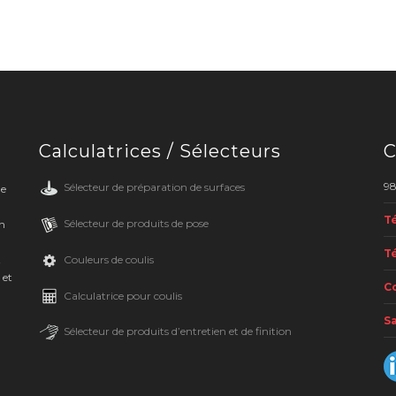
Calculatrices / Sélecteurs
C
98
Sélecteur de préparation de surfaces
de
Té
Sélecteur de produits de pose
en
Té
Couleurs de coulis
t
 et
Co
Calculatrice pour coulis
Sa
Sélecteur de produits d’entretien et de finition