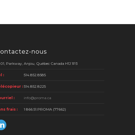
ontactez-nous
01, Parkway, Anjou, Québec Canada H1J 1P3
l :
514.852.8585
lécopieur :
514.852.8225
urriel :
info@proma.ca
ns frais :
1 866.51.PROMA (77662)