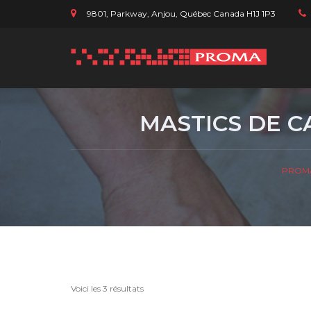
9801, Parkway, Anjou, Québec Canada H1J 1P3
MASTICS DE 
PROM
Voici les 3 résultats