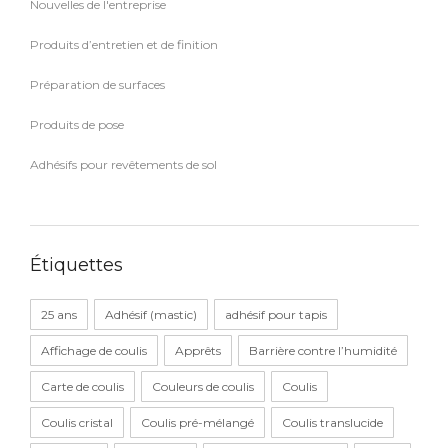
Nouvelles de l'entreprise
Produits d’entretien et de finition
Préparation de surfaces
Produits de pose
Adhésifs pour revêtements de sol
Étiquettes
25 ans
Adhésif (mastic)
adhésif pour tapis
Affichage de coulis
Apprêts
Barrière contre l’humidité
Carte de coulis
Couleurs de coulis
Coulis
Coulis cristal
Coulis pré-mélangé
Coulis translucide