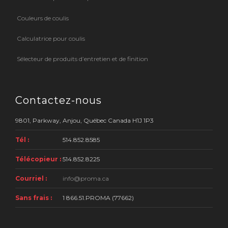
Couleurs de coulis
Calculatrice pour coulis
Sélecteur de produits d’entretien et de finition
Contactez-nous
9801, Parkway, Anjou, Québec Canada H1J 1P3
Tél :
514.852.8585
Télécopieur :
514.852.8225
Courriel :
info@proma.ca
Sans frais :
1 866.51.PROMA (77662)