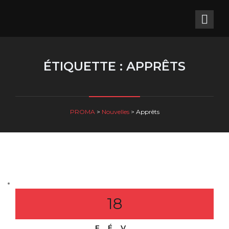
ÉTIQUETTE : APPRÊTS
PROMA
>
Nouvelles
>
Apprêts
18
FÉV