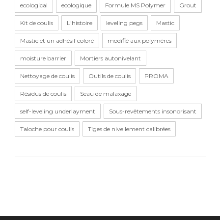
ecological
ecologique
Formule MS Polymer
Grout
Kit de coulis
L'histoire
leveling pegs
Mastic
Mastic et un adhésif coloré
modifié aux polymères
moisture barrier
Mortiers autonivelant
Nettoyage de coulis
Outils de coulis
PROMA
Résidus de coulis
Seau de malaxage
self-leveling underlayment
Sous-revêtements insonorisant
Taloche pour coulis
Tiges de nivellement calibrées