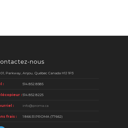
ontactez-nous
01, Parkway, Anjou, Québec Canada H1J 1P3
l :
514.852.8585
lécopieur :
514.852.8225
urriel :
info@proma.ca
ns frais :
1 866.51.PROMA (77662)