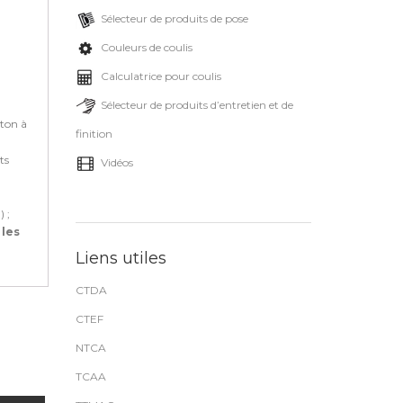
Sélecteur de produits de pose
Couleurs de coulis
Calculatrice pour coulis
Sélecteur de produits d’entretien et de
éton à
finition
ts
Vidéos
 ;
 les
Liens utiles
CTDA
CTEF
NTCA
TCAA