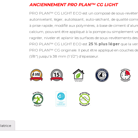
ANCIENNEMENT PRO PLAN™ CG LIGHT
PRO PLAN™ CG LIGHT ECO est un composé de sous-revête
autonivelant, léger, autolissant, auto-séchant, de qualité com
à prise rapide, modifié aux polymères, à base de ciment d’alu
calcium, pouvant être appliqué à la pompe ou simplement ve
ragréer, niveler et aplanir les surfaces de sous-revêtements des 
PRO PLAN™ CG LIGHT ECO est
25 % plus léger
que la ver
PRO PLAN™ CG originale. Il peut être appliqué en couches 
(1/8″) jusqu'à 38 mm (1 1/2″) d’épaisseur.
latrice