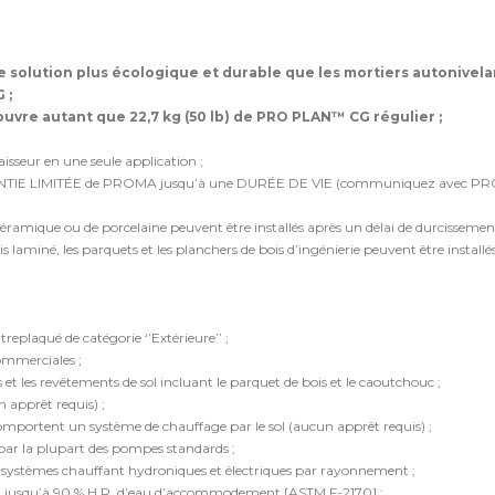
 solution plus écologique et durable que les mortiers autonivelan
 ;
uvre autant que 22,7 kg (50 lb) de PRO PLAN™ CG régulier ;
isseur en une seule application ;
ANTIE LIMITÉE de PROMA jusqu’à une DURÉE DE VIE (communiquez avec 
céramique ou de porcelaine peuvent être installés après un délai de durcissemen
ois laminé, les parquets et les planchers de bois d’ingénierie peuvent être installé
replaqué de catégorie ‘’Extérieure’’ ;
commerciales ;
 et les revêtements de sol incluant le parquet de bois et le caoutchouc ;
 apprêt requis) ;
omportent un système de chauffage par le sol (aucun apprêt requis) ;
ar la plupart des pompes standards ;
s systèmes chauffant hydroniques et électriques par rayonnement ;
nt jusqu’à 90 % H.R. d’eau d’accommodement [ASTM F-2170] ;