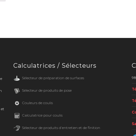
Calculatrices / Sélecteurs
C
98
Sélecteur de préparation de surfaces
de
Té
Sélecteur de produits de pose
en
Té
Couleurs de coulis
t
 et
Co
Calculatrice pour coulis
Sa
Sélecteur de produits d’entretien et de finition