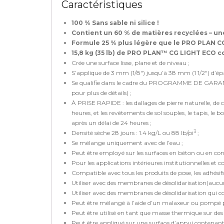
Caractéristiques
100 % Sans sable ni silice !
Contient un 60 % de matières recyclées – une
Formule 25 % plus légère que le PRO PLAN CG
15,8 kg (35 lb) de PRO PLAN™ CG LIGHT ECO co
Crée une surface lisse, plane et de niveau ;
S’applique de 3 mm (1/8″) jusqu’à 38 mm (1 1/2″) d’épa
Se qualifie dans le cadre du PROGRAMME DE GAR
pour plus de détails) ;
À PRISE RAPIDE : les dallages de pierre naturelle, de 
heures, et les revêtements de sol souples, le tapis, le b
après un délai de 24 heures ;
3
Densité sèche 28 jours : 1.4 kg/L ou 88 lb/pi
;
Se mélange uniquement avec de l’eau ;
Peut être employé sur les surfaces en béton ou en cont
Pour les applications intérieures institutionnelles et 
Compatible avec tous les produits de pose, les adhésifs
Utiliser avec des membranes de désolidarisation(aucun
Utiliser avec des membranes de désolidarisation qui c
Peut être mélangé à l’aide d’un malaxeur ou pompé p
Peut être utilisé en tant que masse thermique sur de
Peut être appliqué sur une surface d’appui contena