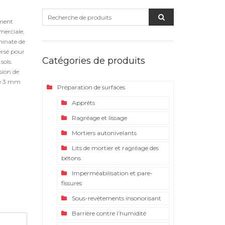
ment
merciale,
minate de
rsé pour
Catégories de produits
sols.
sion de
de 3 mm
Préparation de surfaces
Apprêts
Ragréage et lissage
Mortiers autonivelants
Lits de mortier et ragréage des
bétons
Imperméabilisation et pare-
fissures
Sous-revêtements insonorisant
Barrière contre l’humidité