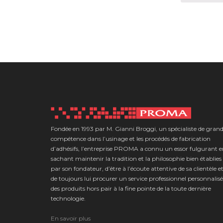
Fondée en 1993 par M. Gianni Broggi, un spécialiste de gran
compétence dans l’usinage et les procédés de fabrication
d’adhésifs, l’entreprise PROMA a connu un essor fulgurant 
sachant maintenir la tradition et la philosophie bien établies
par son fondateur, d’être à l’écoute attentive de sa clientèle e
de toujours lui procurer un service professionnel personnalisé
des produits hors pair à la fine pointe de la toute dernière
technologie.
En savoir plus