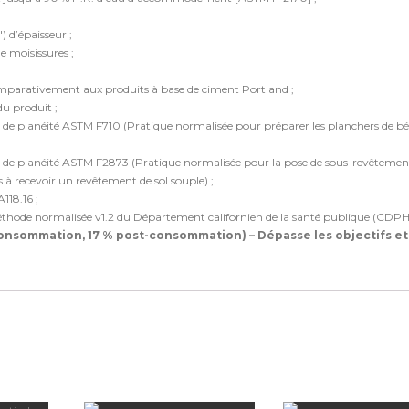
) d’épaisseur ;
e moisissures ;
comparativement aux produits à base de ciment Portland ;
du produit ;
 de planéité ASTM F710 (Pratique normalisée pour préparer les planchers de b
t de planéité ASTM F2873 (Pratique normalisée pour la pose de sous-revêtemen
s à recevoir un revêtement de sol souple) ;
118.16 ;
éthode normalisée v1.2 du Département californien de la santé publique (CDPH)
onsommation, 17 % post-consommation) – Dépasse les objectifs et