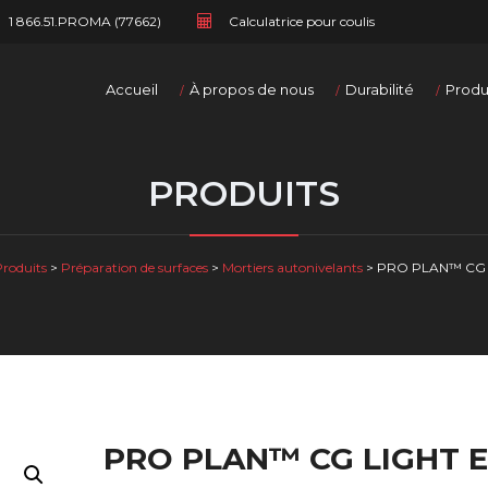
1 866.51.PROMA (77662)
Calculatrice pour coulis
Accueil
À propos de nous
Durabilité
Produ
PRODUITS
Produits
>
Préparation de surfaces
>
Mortiers autonivelants
>
PRO PLAN™ CG 
PRO PLAN™ CG LIGHT 