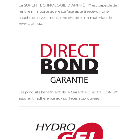
La SUPER TECHNOLOGIE D’APPRÊT™ est capable de
rendre n’importe quelle surface apte à recevoir une
couche de nivellement, une chape et un matériau de
pose PROMA.
Les produits bénéficiant de la Garantie DIRECT BOND™
assurent l’adhérence aux surfaces approuvées.